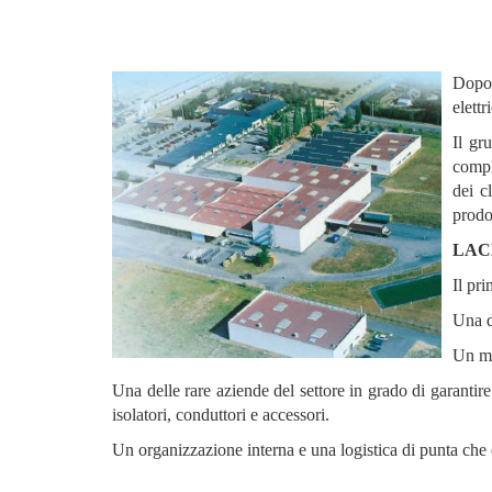
Dopo 
elett
Il g
compl
dei c
prodot
LA
Il pri
Una d
Un me
Una delle rare aziende del settore in grado di garantir
isolatori, conduttori e accessori.
Un organizzazione interna e una logistica di punta che c