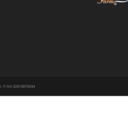
N) - P.IVA 02810870044