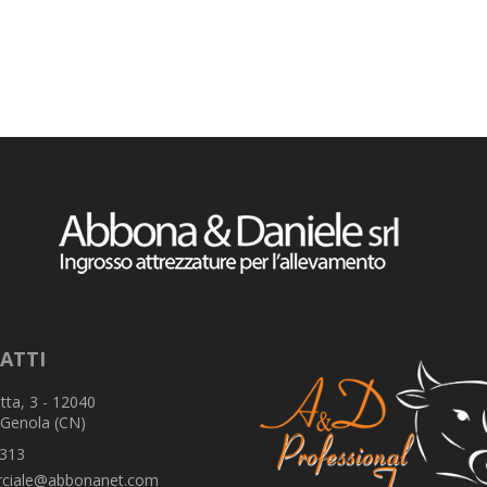
ATTI
tta, 3 - 12040
 Genola (CN)
313
ciale@abbonanet.com