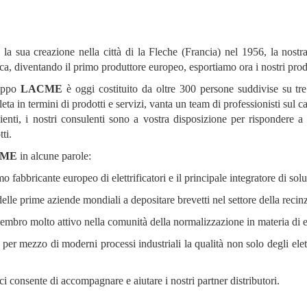
la sua creazione nella città di la Fleche (Francia) nel 1956, la nostr
rica, diventando il primo produttore europeo, esportiamo ora i nostri pro
ruppo
LACME
è oggi costituito da oltre 300 persone suddivise su tre 
eta in termini di prodotti e servizi, vanta un team di professionisti sul 
lienti, i nostri consulenti sono a vostra disposizione per rispondere a q
ti.
CME
in alcune parole:
mo fabbricante europeo di elettrificatori e il principale integratore di soluz
elle prime aziende mondiali a depositare brevetti nel settore della recinzi
mbro molto attivo nella comunità della normalizzazione in materia di ele
e per mezzo di moderni processi industriali la qualità non solo degli el
i consente di accompagnare e aiutare i nostri partner distributori.