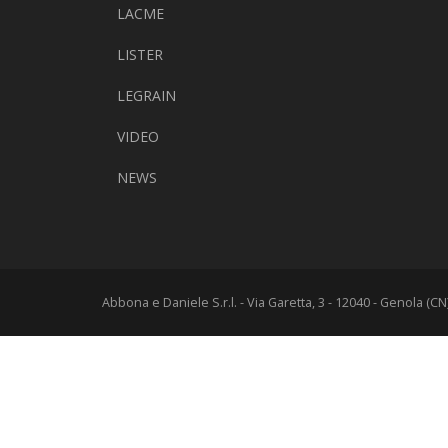
LACME
LISTER
LEGRAIN
VIDEO
NEWS
Abbona e Daniele S.r.l. - Via Garetta, 3 - 12040 - Genola (C