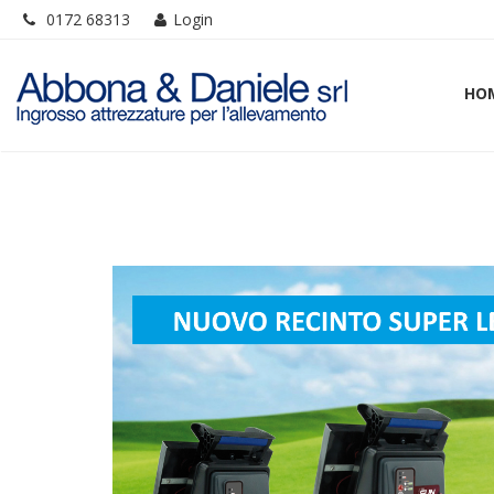
0172 68313
Login
HO