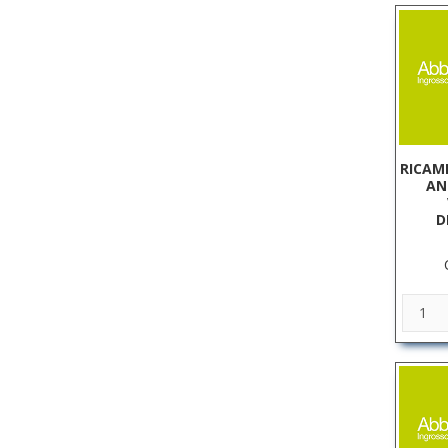
RICAM
AN
D