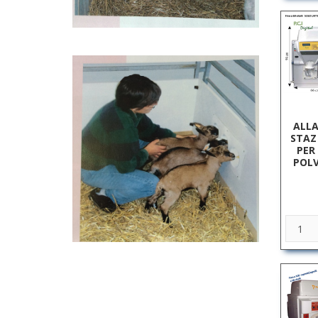
ALLA
STAZ
PER 
POLV