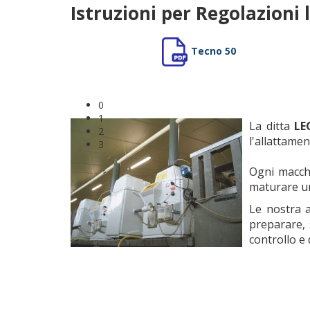
Istruzioni per Regolazioni
Tecno 50
0
1
La ditta
LE
2
l'allattament
3
Ogni macchi
maturare un'
Le nostra a
preparare, 
controllo e 