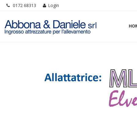
0172 68313
Login
HO