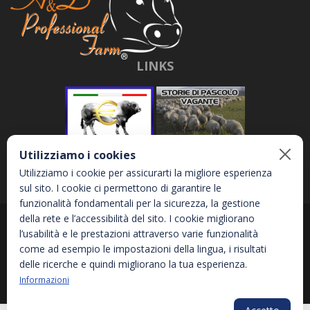
LINKS
Utilizziamo i cookies
Utilizziamo i cookie per assicurarti la migliore esperienza
sul sito. I cookie ci permettono di garantire le
funzionalità fondamentali per la sicurezza, la gestione
della rete e l’accessibilità del sito. I cookie migliorano
Abbona e Daniele S.r.l. - Via Garetta, 3 - 12040 - Genola (CN) - P.IVA
l’usabilità e le prestazioni attraverso varie funzionalità
02810870044
come ad esempio le impostazioni della lingua, i risultati
delle ricerche e quindi migliorano la tua esperienza.
Informazioni
Privacy Policy
Informativa sui Cookies
Accessibilità