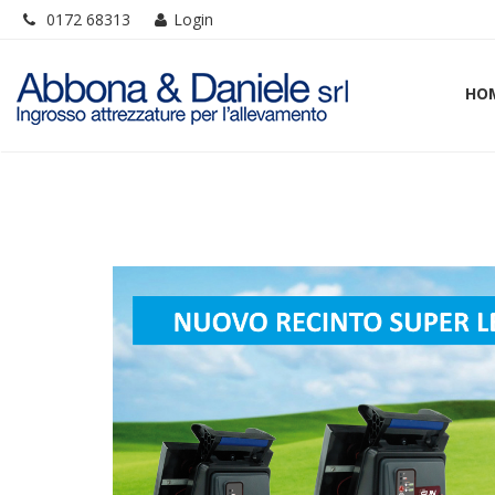
0172 68313
Login
HO