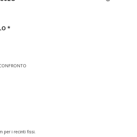
LO *
 CONFRONTO
er i recinti fissi.