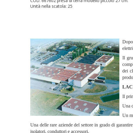
COD. 667602 presa di terra modello piccolo 27 cm.
Unità nella scatola: 25
Dopo 
elett
Il g
compl
dei c
prodot
LA
Il pri
Una d
Un me
Una delle rare aziende del settore in grado di garantir
isolatori, conduttori e accessori.