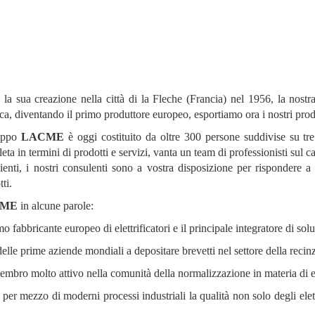
la sua creazione nella città di la Fleche (Francia) nel 1956, la nostr
rica, diventando il primo produttore europeo, esportiamo ora i nostri pro
ruppo
LACME
è oggi costituito da oltre 300 persone suddivise su tre 
eta in termini di prodotti e servizi, vanta un team di professionisti sul 
lienti, i nostri consulenti sono a vostra disposizione per rispondere a q
ti.
CME
in alcune parole:
mo fabbricante europeo di elettrificatori e il principale integratore di soluz
elle prime aziende mondiali a depositare brevetti nel settore della recinzi
mbro molto attivo nella comunità della normalizzazione in materia di ele
e per mezzo di moderni processi industriali la qualità non solo degli el