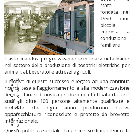
stata
fondata nel
1950 come
piccola
impresa a
conduzione
familiare
trasformandosi progressivamente in una società leader
nel settore della produzione di tosatrici elettriche per
animali, abbeveratoi e attrezzi agricoli.
0
Il motivo di questo successo è legato ad una continua
1
ricerca tesa all'aggiornamento e alla modernizzazione
2
dei macchinari di nostra produzione effettuata da uno
3
staff di oltre 100 persone altamente qualificate e
4
motivate che ogni anno producono nuove
5
6
apparecchiature riconosciute e protette da brevetto
7
internazionale.
8
Questa politica aziendale ha permesso di mantenere la
9