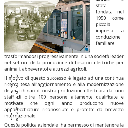
stata
fondata nel
1950 come
piccola
impresa a
conduzione
familiare
trasformandosi progressivamente in una società leader
nel settore della produzione di tosatrici elettriche per
animali, abbeveratoi e attrezzi agricoli.
0
Il motivo di questo successo è legato ad una continua
1
ricerca tesa all'aggiornamento e alla modernizzazione
2
dei macchinari di nostra produzione effettuata da uno
3
staff di oltre 100 persone altamente qualificate e
4
motivate che ogni anno producono nuove
5
6
apparecchiature riconosciute e protette da brevetto
7
internazionale.
8
Questa politica aziendale ha permesso di mantenere la
9