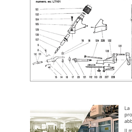
L
pro
abb
Il 