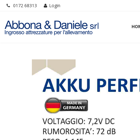
0172 68313
Login
HO