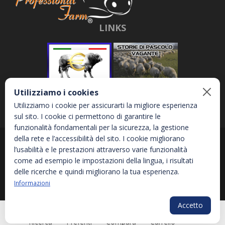
LINKS
Utilizziamo i cookies
Utilizziamo i cookie per assicurarti la migliore esperienza
sul sito. I cookie ci permettono di garantire le
funzionalità fondamentali per la sicurezza, la gestione
della rete e l’accessibilità del sito. I cookie migliorano
Abbona e Daniele S.r.l. - Via Garetta, 3 - 12040 - Genola (CN) - P.IVA
l’usabilità e le prestazioni attraverso varie funzionalità
02810870044
come ad esempio le impostazioni della lingua, i risultati
delle ricerche e quindi migliorano la tua esperienza.
Informazioni
Privacy Policy
Informativa sui Cookies
Accessibilità
Accetto
PLG_SYS
Ricerca
Preferiti
Compara
Carrello