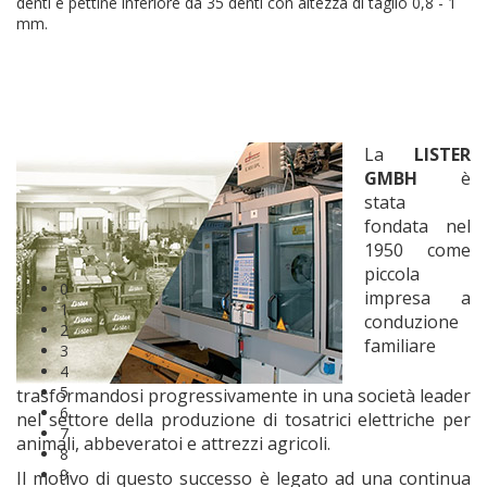
denti e pettine inferiore da 35 denti con altezza di taglio 0,8 - 1
mm.
La
LISTER
GMBH
è
stata
fondata nel
1950 come
piccola
0
impresa a
1
conduzione
2
familiare
3
4
5
trasformandosi progressivamente in una società leader
6
nel settore della produzione di tosatrici elettriche per
7
animali, abbeveratoi e attrezzi agricoli.
8
9
Il motivo di questo successo è legato ad una continua