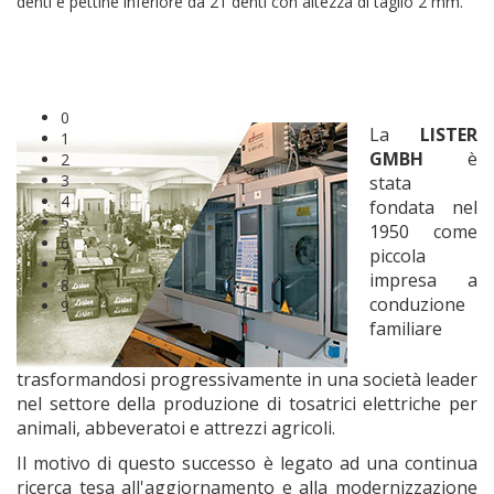
denti e pettine inferiore da 21 denti con altezza di taglio 2 mm.
0
La
LISTER
1
GMBH
è
2
3
stata
4
fondata nel
5
1950 come
6
piccola
7
impresa a
8
conduzione
9
familiare
trasformandosi progressivamente in una società leader
nel settore della produzione di tosatrici elettriche per
animali, abbeveratoi e attrezzi agricoli.
Il motivo di questo successo è legato ad una continua
ricerca tesa all'aggiornamento e alla modernizzazione