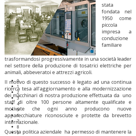
stata
fondata nel
1950 come
piccola
impresa a
conduzione
familiare
trasformandosi progressivamente in una società leader
nel settore della produzione di tosatrici elettriche per
animali, abbeveratoi e attrezzi agricoli.
0
Il motivo di questo successo è legato ad una continua
1
ricerca tesa all'aggiornamento e alla modernizzazione
2
dei macchinari di nostra produzione effettuata da uno
3
staff di oltre 100 persone altamente qualificate e
4
motivate che ogni anno producono nuove
5
apparecchiature riconosciute e protette da brevetto
6
7
internazionale.
8
Questa politica aziendale ha permesso di mantenere la
9