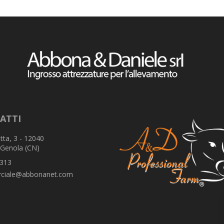
ATTI
tta, 3 - 12040
 Genola (CN)
313
ciale@abbonanet.com