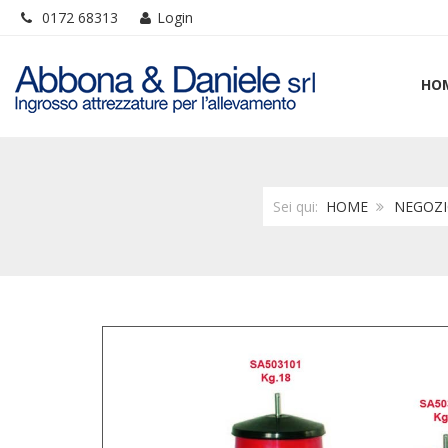
0172 68313
Login
HO
Sei qui:
HOME
NEGOZ