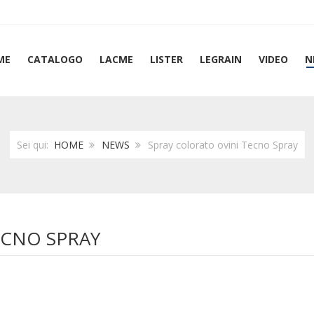
ME
CATALOGO
LACME
LISTER
LEGRAIN
VIDEO
N
Sei qui:
HOME
NEWS
Spray colorato ovini Tecno Spray
ECNO SPRAY