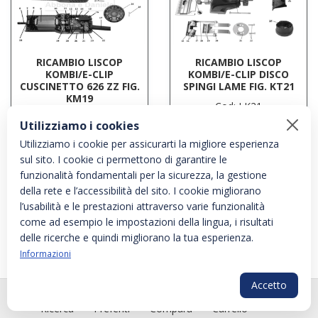
RICAMBIO LISCOP
RICAMBIO LISCOP
KOMBI/E-CLIP
KOMBI/E-CLIP DISCO
CUSCINETTO 626 ZZ FIG.
SPINGI LAME FIG. KT21
KM19
Cod: LK21
Cod: LM19
Utilizziamo i cookies
Utilizziamo i cookie per assicurarti la migliore esperienza
sul sito. I cookie ci permettono di garantire le
funzionalità fondamentali per la sicurezza, la gestione
della rete e l’accessibilità del sito. I cookie migliorano
l’usabilità e le prestazioni attraverso varie funzionalità
come ad esempio le impostazioni della lingua, i risultati
delle ricerche e quindi migliorano la tua esperienza.
Informazioni
Accetto
RICAMBIO LISCOP
RICAMBIO LISCOP
PLG_SYS
KOMBI/E-CLIP FILTRO
KOMBI/E-CLIP GUAINA
Ricerca
Preferiti
Compara
Carrello
ARIA FIG. KM5
CAVO FIG. KM17