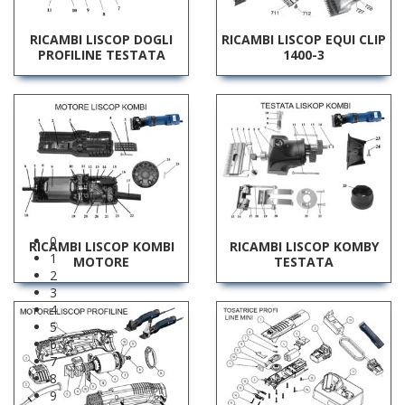
RICAMBI LISCOP DOGLI
RICAMBI LISCOP EQUI CLIP
PROFILINE TESTATA
1400-3
0
RICAMBI LISCOP KOMBI
RICAMBI LISCOP KOMBY
1
MOTORE
TESTATA
2
3
4
5
6
7
8
9