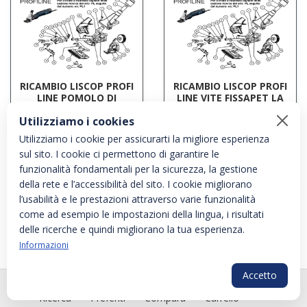
RICAMBIO LISCOP PROFI
RICAMBIO LISCOP PROFI
LINE POMOLO DI
LINE VITE FISSAPET LA
PRESSIONE FIG. PL1
COPP FIG. PL23
Utilizziamo i cookies
Cod: LI101B
Cod: LI23B
Utilizziamo i cookie per assicurarti la migliore esperienza
sul sito. I cookie ci permettono di garantire le
funzionalità fondamentali per la sicurezza, la gestione
della rete e l’accessibilità del sito. I cookie migliorano
l’usabilità e le prestazioni attraverso varie funzionalità
come ad esempio le impostazioni della lingua, i risultati
delle ricerche e quindi migliorano la tua esperienza.
Informazioni
Accetto
PLG_SYS
RICAMBIO LISCOP PROFI
RICAMBIO LISCOP PROFI
Ricerca
Preferiti
Compara
Carrello
LINE VITI CARCASSA 2 PZ
LINE ALBERINO