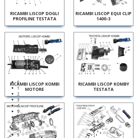
RICAMBI LISCOP DOGLI
RICAMBI LISCOP EQUI CLIP
PROFILINE TESTATA
1400-3
0
RICAMBI LISCOP KOMBI
RICAMBI LISCOP KOMBY
1
MOTORE
TESTATA
2
3
4
5
6
7
8
9