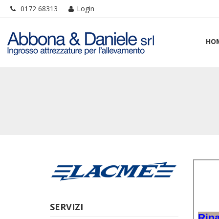
0172 68313
Login
HO
SERVIZI