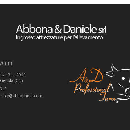
ATTI
tta, 3 - 12040
 Genola (CN)
313
ciale@abbonanet.com