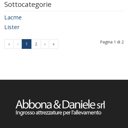
Sottocategorie
Lacme
Lister
Pagina 1 di 2
«
‹
1
2
›
»