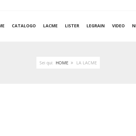
ME
CATALOGO
LACME
LISTER
LEGRAIN
VIDEO
N
Sei qui:
HOME
LA LACME