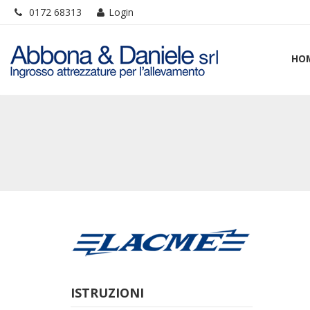
0172 68313
Login
HO
ISTRUZIONI