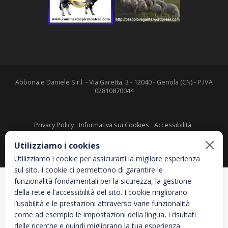
Abbona e Daniele S.r.l. - Via Garetta, 3 - 12040 - Genola (CN) - P.IVA
02810870044
Privacy Policy
Informativa sui Cookies
Accessibilità
Utilizziamo i cookies
Utilizziamo i cookie per assicurarti la migliore esperienza
sul sito. I cookie ci permettono di garantire le
funzionalità fondamentali per la sicurezza, la gestione
della rete e l’accessibilità del sito. I cookie migliorano
l’usabilità e le prestazioni attraverso varie funzionalità
come ad esempio le impostazioni della lingua, i risultati
delle ricerche e quindi migliorano la tua esperienza.