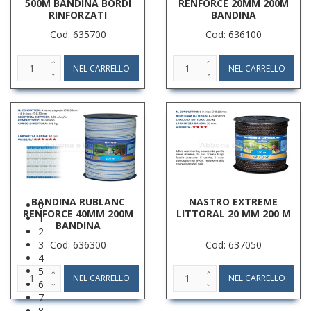
500M BANDINA BORDI
RENFORCE 20MM 200M
RINFORZATI
BANDINA
Cod: 635700
Cod: 636100
BANDINA RUBLANC
NASTRO EXTREME
0
RENFORCE 40MM 200M
LITTORAL 20 MM 200 M
1
BANDINA
2
Cod: 636300
Cod: 637050
3
4
5
6
7
8