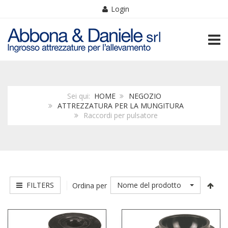
Login
TOGG
Sei qui:
HOME
NEGOZIO
ATTREZZATURA PER LA MUNGITURA
Raccordi per pulsatore
FILTERS
Nome del prodotto
Ordina per