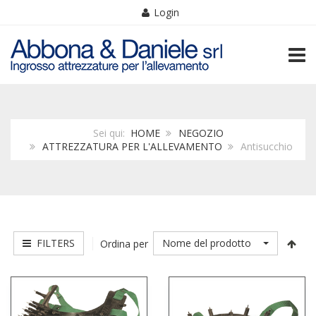
Login
TOGG
Sei qui:
HOME
NEGOZIO
ATTREZZATURA PER L'ALLEVAMENTO
Antisucchio
FILTERS
Nome del prodotto
Ordina per