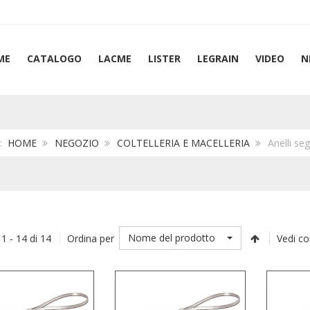
ME
CATALOGO
LACME
LISTER
LEGRAIN
VIDEO
N
i:
HOME
NEGOZIO
COLTELLERIA E MACELLERIA
Anelli se
Nome del prodotto
 1 - 14 di 14
Ordina per
Vedi c