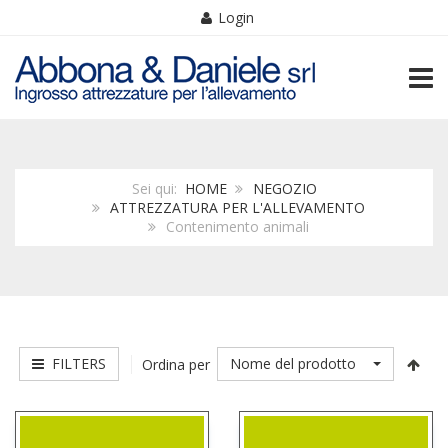
Login
TOGG
Sei qui:
HOME
NEGOZIO
ATTREZZATURA PER L'ALLEVAMENTO
Contenimento animali
FILTERS
Nome del prodotto
Ordina per