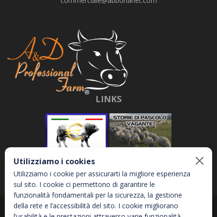
commerciale@abbonanet.com
LINKS
Utilizziamo i cookies
Utilizziamo i cookie per assicurarti la migliore esperienza
sul sito. I cookie ci permettono di garantire le
funzionalità fondamentali per la sicurezza, la gestione
della rete e l’accessibilità del sito. I cookie migliorano
Abbona e Daniele S.r.l. - Via Garetta, 3 - 12040 - Genola (CN) - P.IVA
l’usabilità e le prestazioni attraverso varie funzionalità