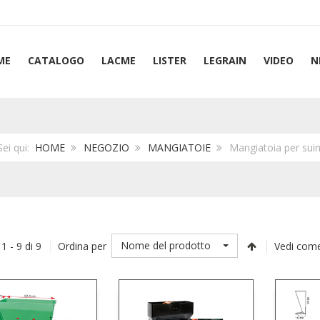
ME
CATALOGO
LACME
LISTER
LEGRAIN
VIDEO
N
Sei qui:
HOME
NEGOZIO
MANGIATOIE
Mangiatoia per suin
Nome del prodotto
 1 - 9 di 9
Ordina per
Vedi come