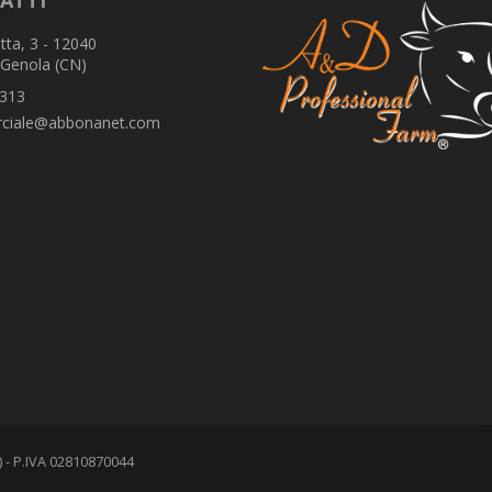
ATTI
tta, 3 - 12040
 Genola (CN)
313
ciale@abbonanet.com
N) - P.IVA 02810870044