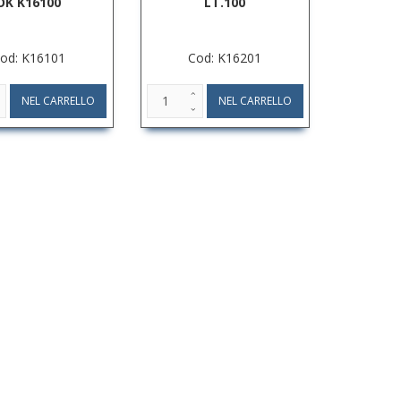
OK K16100
LT.100
od: K16101
Cod: K16201