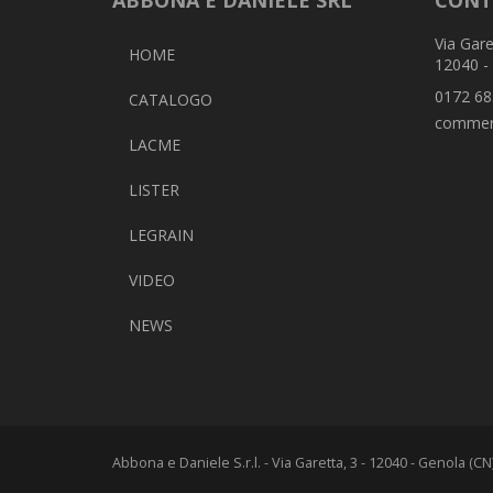
ABBONA E DANIELE SRL
CONT
Via Gare
HOME
12040 -
0172 68
CATALOGO
commer
LACME
LISTER
LEGRAIN
VIDEO
NEWS
Abbona e Daniele S.r.l. - Via Garetta, 3 - 12040 - Genola (C