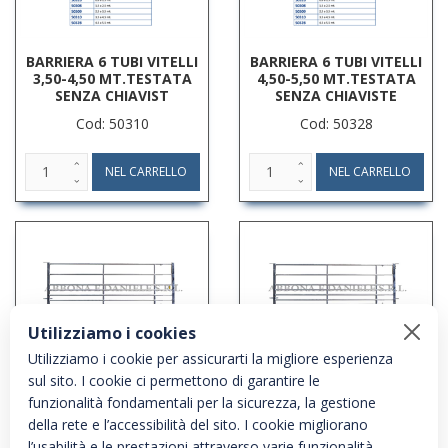
BARRIERA 6 TUBI VITELLI
BARRIERA 6 TUBI VITELLI
3,50-4,50 MT.TESTATA
4,50-5,50 MT.TESTATA
SENZA CHIAVIST
SENZA CHIAVISTE
Cod: 50310
Cod: 50328
Utilizziamo i cookies
Utilizziamo i cookie per assicurarti la migliore esperienza
BARRIERA 7 TUBI DA 2 A 3
BARRIERA 7 TUBI DA 2 A 3
sul sito. I cookie ci permettono di garantire le
MT. CON TESTATA CON
MT. CON TESTATA SENZA
CHIAVISTELLO
CHIAVISTELLO
funzionalità fondamentali per la sicurezza, la gestione
della rete e l’accessibilità del sito. I cookie migliorano
Cod: SA1121470
Cod: SA1121480
l’usabilità e le prestazioni attraverso varie funzionalità