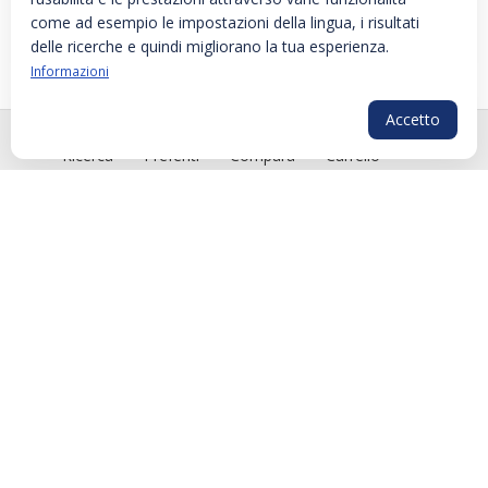
come ad esempio le impostazioni della lingua, i risultati
delle ricerche e quindi migliorano la tua esperienza.
Informazioni
Accetto
PLG_SYS
Ricerca
Preferiti
Compara
Carrello
BARRIERA 7 TUBI DA 3 A 4
BARRIERA 7 TUBI DA 3 A 4
MT. CON TESTATA CON
MT. CON TESTATA SENZA
CHIAVISTELLO
CHIAVISTELLO
Cod: SA1121471
Cod: SA1121481