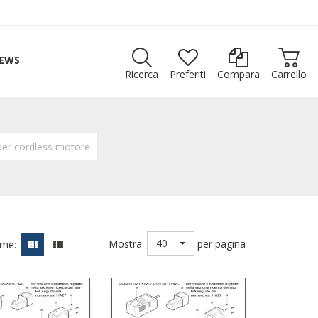
EWS
Ricerca
Preferiti
Compara
Carrello
pper cordless motore
40
Mostra
per pagina
ome: