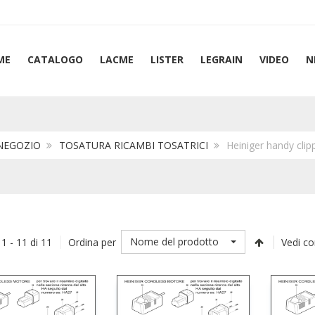
ME
CATALOGO
LACME
LISTER
LEGRAIN
VIDEO
N
NEGOZIO
TOSATURA RICAMBI TOSATRICI
Heiniger handy cli
Nome del prodotto
 1 - 11 di 11
Ordina per
Vedi c