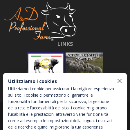
LINKS
Utilizziamo i cookies
Utilizziamo i cookie per assicurarti la migliore esperienza
sul sito. I cookie ci permettono di garantire le
funzionalità fondamentali per la sicurezza, la gestione
della rete e l’accessibilità del sito. I cookie migliorano
Abbona e Daniele S.r.l. - Via Garetta, 3 - 12040 - Genola (CN) - P.IVA
l’usabilità e le prestazioni attraverso varie funzionalità
02810870044
come ad esempio le impostazioni della lingua, i risultati
delle ricerche e quindi migliorano la tua esperienza.