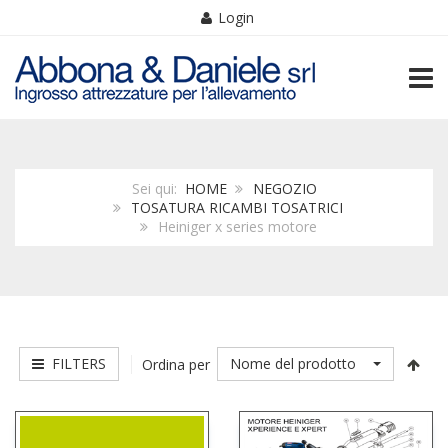
Login
TOGG
Sei qui:
HOME
NEGOZIO
TOSATURA RICAMBI TOSATRICI
Heiniger x series motore
FILTERS
Nome del prodotto
Ordina per