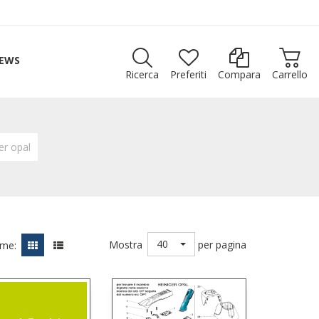
EWS
Ricerca
Preferiti
Compara
Carrello
er opal
40
Mostra
per pagina
ome: