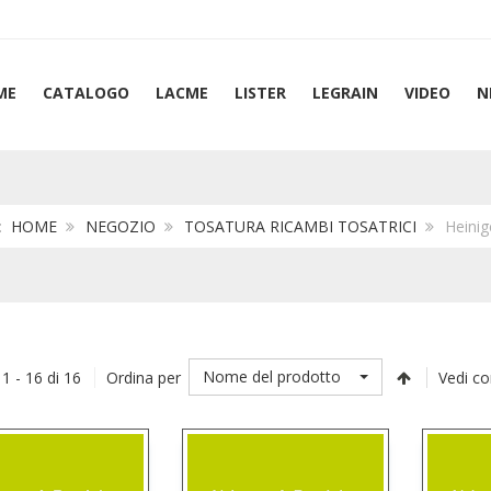
ME
CATALOGO
LACME
LISTER
LEGRAIN
VIDEO
N
i:
HOME
NEGOZIO
TOSATURA RICAMBI TOSATRICI
Heinig
Nome del prodotto
 1 - 16 di 16
Ordina per
Vedi c