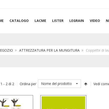
ME
CATALOGO
LACME
LISTER
LEGRAIN
VIDEO
N
EGOZIO
ATTREZZATURA PER LA MUNGITURA
Coppette di lav
Nome del prodotto
 1 - 2 di 2
Ordina per
Vedi come