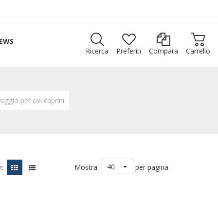
EWS
Ricerca
Preferiti
Compara
Carrello
aggio per ovi caprini
40
Mostra
per pagina
: