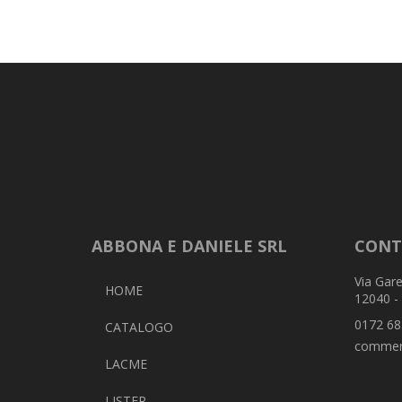
ABBONA E DANIELE SRL
CONT
Via Gare
HOME
12040 -
0172 68
CATALOGO
commer
LACME
LISTER