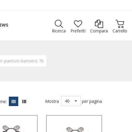
EWS
Ricerca
Preferiti
Compara
Carrello
per piantoni diametro 76
40
Mostra
per pagina
ome: