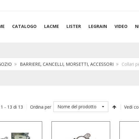
ME
CATALOGO
LACME
LISTER
LEGRAIN
VIDEO
N
GOZIO
BARRIERE, CANCELLI, MORSETTI, ACCESSORI
Collari 
Nome del prodotto
 1 - 13 di 13
Ordina per
Vedi c