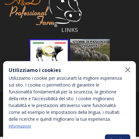
LINKS
Utilizziamo i cookies
Utilizziamo i cookie per assicurarti la migliore esperienza
sul sito. I cookie ci permettono di garantire le
funzionalità fondamentali per la sicurezza, la gestione
della rete e l’accessibilità del sito. I cookie migliorano
Abbona e Daniele S.r.l. - Via Garetta, 3 - 12040 - Genola (CN) - P.IVA
l’usabilità e le prestazioni attraverso varie funzionalità
02810870044
come ad esempio le impostazioni della lingua, i risultati
delle ricerche e quindi migliorano la tua esperienza.
Informazioni
Privacy Policy
Informativa sui Cookies
Accessibilità