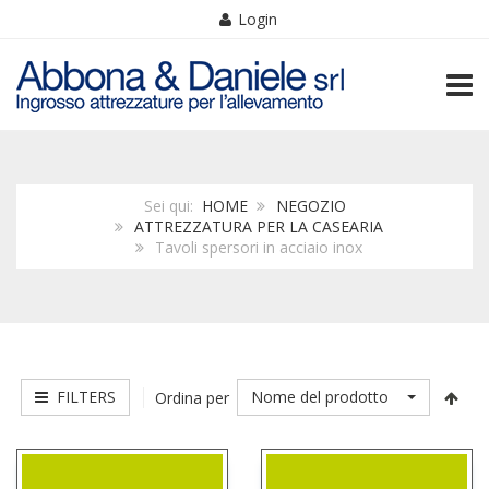
Login
TOGG
Sei qui:
HOME
NEGOZIO
ATTREZZATURA PER LA CASEARIA
Tavoli spersori in acciaio inox
FILTERS
Nome del prodotto
Ordina per