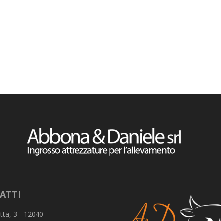
ATTI
tta, 3 - 12040