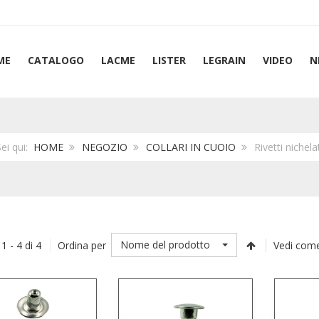
ME
CATALOGO
LACME
LISTER
LEGRAIN
VIDEO
N
Sei qui:
HOME
NEGOZIO
COLLARI IN CUOIO
Rivetti nichela
Nome del prodotto
 1 - 4 di 4
Ordina per
Vedi come