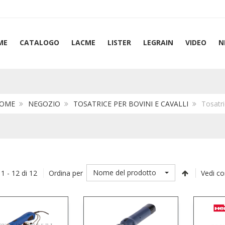
ME
CATALOGO
LACME
LISTER
LEGRAIN
VIDEO
N
OME
NEGOZIO
TOSATRICE PER BOVINI E CAVALLI
Tosatri
Nome del prodotto
 1 - 12 di 12
Ordina per
Vedi c