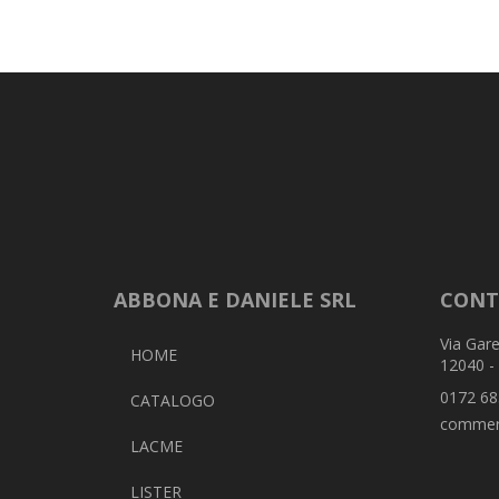
ABBONA E DANIELE SRL
CONT
Via Gare
HOME
12040 -
0172 68
CATALOGO
commer
LACME
LISTER