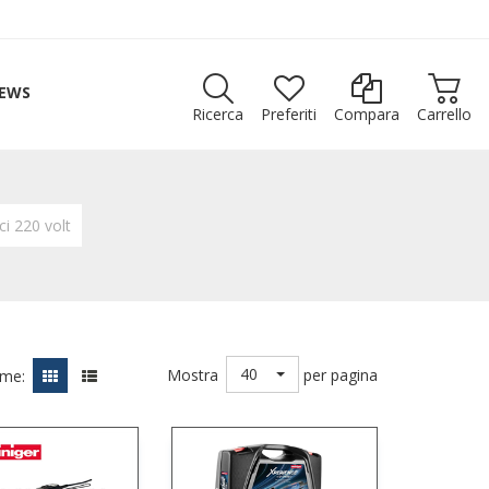
EWS
Ricerca
Preferiti
Compara
Carrello
ci 220 volt
40
Mostra
per pagina
ome: