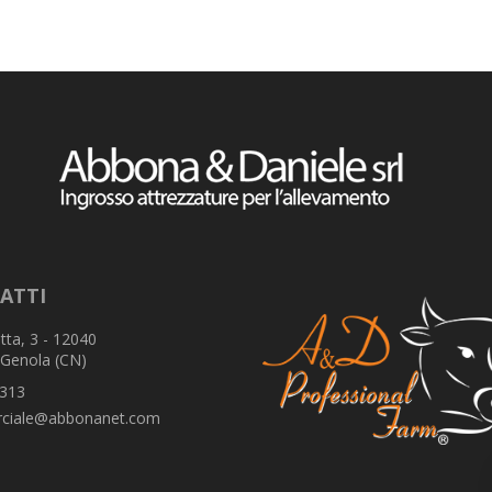
ATTI
tta, 3 - 12040
 Genola (CN)
313
ciale@abbonanet.com