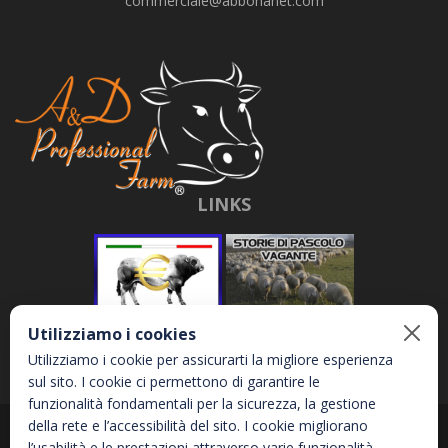
commerciale@abbonanet.com
LINKS
Utilizziamo i cookies
Utilizziamo i cookie per assicurarti la migliore esperienza
sul sito. I cookie ci permettono di garantire le
funzionalità fondamentali per la sicurezza, la gestione
della rete e l’accessibilità del sito. I cookie migliorano
Abbona e Daniele S.r.l. - Via Garetta, 3 - 12040 - Genola (CN) - P.IVA
l’usabilità e le prestazioni attraverso varie funzionalità