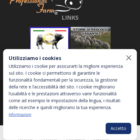
LINKS
Utilizziamo i cookies
Utilizziamo i cookie per assicurarti la migliore esperienza
sul sito. I cookie ci permettono di garantire le
funzionalità fondamentali per la sicurezza, la gestione
della rete e l’accessibilità del sito. I cookie migliorano
Abbona e Daniele S.r.l. - Via Garetta, 3 - 12040 - Genola (CN) - P.IVA
l’usabilità e le prestazioni attraverso varie funzionalità
02810870044
come ad esempio le impostazioni della lingua, i risultati
delle ricerche e quindi migliorano la tua esperienza.
Informazioni
Privacy Policy
Informativa sui Cookies
Accessibilità
Accetto
PLG_SYS
Ricerca
Preferiti
Compara
Carrello