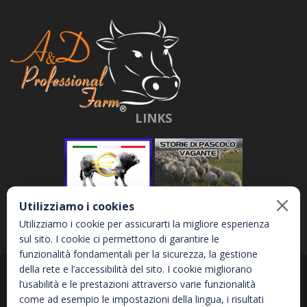
LINKS
Utilizziamo i cookies
Utilizziamo i cookie per assicurarti la migliore esperienza
sul sito. I cookie ci permettono di garantire le
funzionalità fondamentali per la sicurezza, la gestione
della rete e l’accessibilità del sito. I cookie migliorano
Abbona e Daniele S.r.l. - Via Garetta, 3 - 12040 - Genola (CN) - P.IVA
l’usabilità e le prestazioni attraverso varie funzionalità
02810870044
come ad esempio le impostazioni della lingua, i risultati